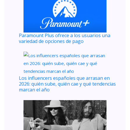
Paramount Plus ofrece a los usuarios una
variedad de opciones de pago
Los influencers españoles que arrasan en
2026: quién sube, quién cae y qué tendencias
marcan el año