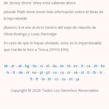
de 'Jersey Shore' Vinny está saliendo ahora
¡Moriah Plath tiene novio! Más información sobre el Beau de
la hija rebelde
¡Buenos 4 el uno al otro! Dentro del viaje de relación de
Olivia Rodrigo y Louis Partridge
En caso de que lo hayas olvidado, esto es lo imperdonable
que Hardin le hizo a Tessa (SPOILERS)
kk
-
ar
-
uk
-
bg
-
hu
-
vi
-
el
-
da
-
iw
-
id
-
es
-
it
-
ca
-
zh
-
ko
-
lv
-
lt
-
de
-
nl
-
no
-
pl
-
pt
-
ro
-
ru
-
sr
-
sk
-
sl
-
tl
-
th
-
tr
-
fi
-
fr
-
hi
-
hr
-
cs
-
sv
-
et
-
ja
Copyright © 2026 Todos Los Derechos Reservados