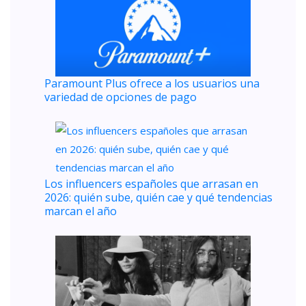
Paramount Plus ofrece a los usuarios una
variedad de opciones de pago
Los influencers españoles que arrasan en
2026: quién sube, quién cae y qué tendencias
marcan el año