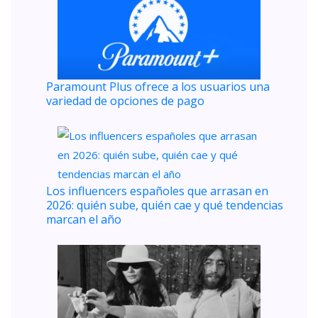
Paramount Plus ofrece a los usuarios una
variedad de opciones de pago
Los influencers españoles que arrasan en
2026: quién sube, quién cae y qué tendencias
marcan el año