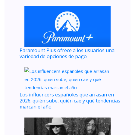
Paramount Plus ofrece a los usuarios una
variedad de opciones de pago
Los influencers españoles que arrasan en
2026: quién sube, quién cae y qué tendencias
marcan el año