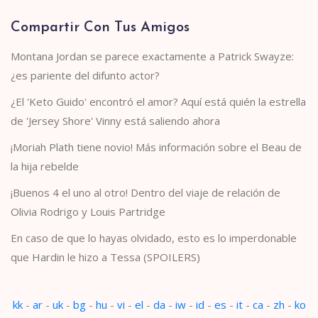
Compartir Con Tus Amigos
Montana Jordan se parece exactamente a Patrick Swayze:
¿es pariente del difunto actor?
¿El 'Keto Guido' encontró el amor? Aquí está quién la estrella
de 'Jersey Shore' Vinny está saliendo ahora
¡Moriah Plath tiene novio! Más información sobre el Beau de
la hija rebelde
¡Buenos 4 el uno al otro! Dentro del viaje de relación de
Olivia Rodrigo y Louis Partridge
En caso de que lo hayas olvidado, esto es lo imperdonable
que Hardin le hizo a Tessa (SPOILERS)
kk
-
ar
-
uk
-
bg
-
hu
-
vi
-
el
-
da
-
iw
-
id
-
es
-
it
-
ca
-
zh
-
ko