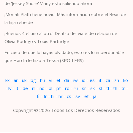
de 'Jersey Shore' Vinny está saliendo ahora
¡Moriah Plath tiene novio! Más información sobre el Beau de
la hija rebelde
¡Buenos 4 el uno al otro! Dentro del viaje de relación de
Olivia Rodrigo y Louis Partridge
En caso de que lo hayas olvidado, esto es lo imperdonable
que Hardin le hizo a Tessa (SPOILERS)
kk
-
ar
-
uk
-
bg
-
hu
-
vi
-
el
-
da
-
iw
-
id
-
es
-
it
-
ca
-
zh
-
ko
-
lv
-
lt
-
de
-
nl
-
no
-
pl
-
pt
-
ro
-
ru
-
sr
-
sk
-
sl
-
tl
-
th
-
tr
-
fi
-
fr
-
hi
-
hr
-
cs
-
sv
-
et
-
ja
Copyright © 2026 Todos Los Derechos Reservados