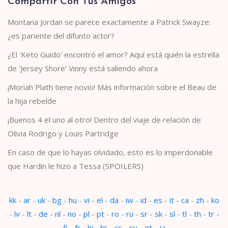
Compartir Con Tus Amigos
Montana Jordan se parece exactamente a Patrick Swayze:
¿es pariente del difunto actor?
¿El 'Keto Guido' encontró el amor? Aquí está quién la estrella
de 'Jersey Shore' Vinny está saliendo ahora
¡Moriah Plath tiene novio! Más información sobre el Beau de
la hija rebelde
¡Buenos 4 el uno al otro! Dentro del viaje de relación de
Olivia Rodrigo y Louis Partridge
En caso de que lo hayas olvidado, esto es lo imperdonable
que Hardin le hizo a Tessa (SPOILERS)
kk
-
ar
-
uk
-
bg
-
hu
-
vi
-
el
-
da
-
iw
-
id
-
es
-
it
-
ca
-
zh
-
ko
-
lv
-
lt
-
de
-
nl
-
no
-
pl
-
pt
-
ro
-
ru
-
sr
-
sk
-
sl
-
tl
-
th
-
tr
-
fi
-
fr
-
hi
-
hr
-
cs
-
sv
-
et
-
ja