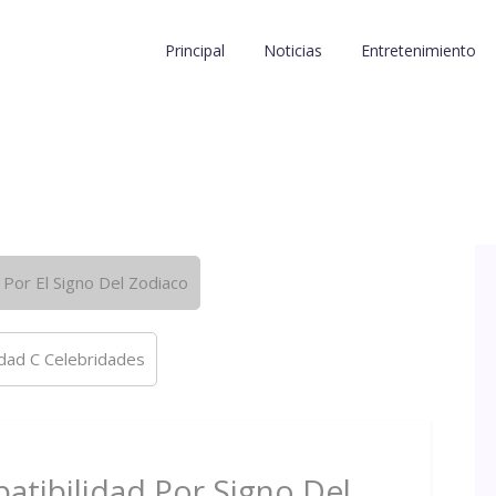
Principal
Noticias
Entretenimiento
Por El Signo Del Zodiaco
idad C Celebridades
tibilidad Por Signo Del