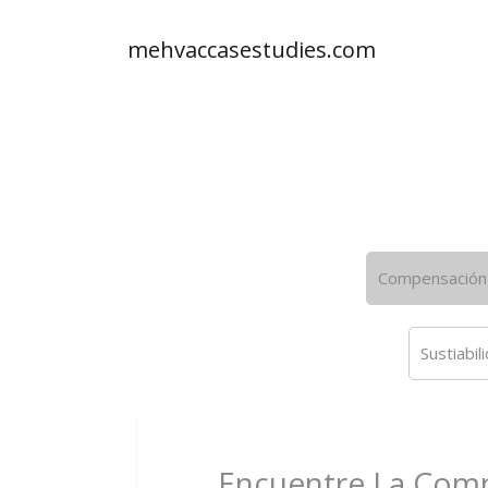
mehvaccasestudies.com
Compensación 
Sustiabil
Encuentre La Compa