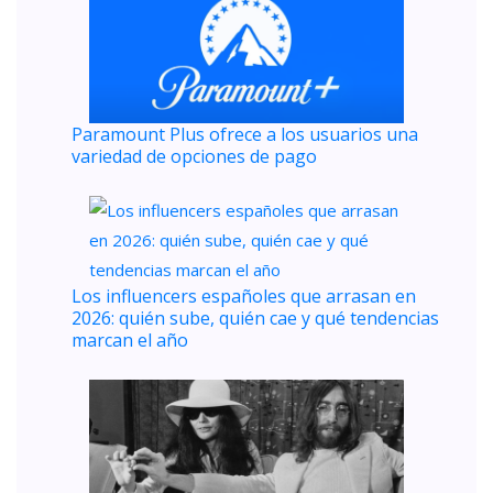
Paramount Plus ofrece a los usuarios una
variedad de opciones de pago
Los influencers españoles que arrasan en
2026: quién sube, quién cae y qué tendencias
marcan el año